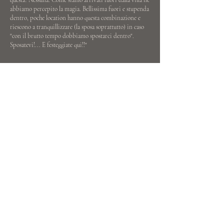
questa? Nessuna. Come siamo arrivati fuori dalla villa ne
abbiamo percepito la magia. Bellissima fuori e stupenda
dentro, poche location hanno questa combinazione e
riescono a tranquillizzare (la sposa soprattutto) in caso
"con il brutto tempo dobbiamo spostarci dentro".
Sposatevi!... E festeggiate qui!!"
Marta & Cristian
Contattaci ora